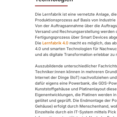
Die Lernfabrik ist eine vernetzte Anlage, d
Produktionsprozess auf Basis von Industrie
Von der Auftragsannahme über die Auftrags
Versand und Rechnungserstellung werden di
Fertigungsprozess über Smart Devices abge
Die
Lernfabrik 4.0
macht es möglich, das abs
4.0 und smarten Technologien für Nachwuch
und als digitale Transformation erlebbar zu
Auszubildende unterschiedlicher Fachrich
Techniker:innen können in mehreren Grundl
Internet der Dinge (IIoT) nachvollziehen un
dafür eigens eine Powerbank, die GDS-Powe
Kunststoffgehäuse und Platinenlayout dies
Eigenentwicklungen, die Platinen werden in
gelötet und geprüft. Die Endmontage der Po
Gehäuse) erfolgt durch Menschenhand, wob
Einzelteile durch ein IT-System mittels Pick