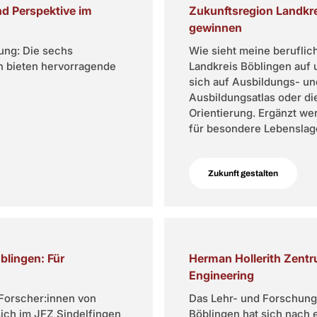
nd Perspektive im
Zukunftsregion Landkre
gewinnen
nung: Die sechs
Wie sieht meine beruflic
n bieten hervorragende
Landkreis Böblingen auf 
sich auf Ausbildungs- u
Ausbildungsatlas oder di
Orientierung. Ergänzt we
für besondere Lebenslag
Zukunft gestalten
lingen: Für
Herman Hollerith Zent
Engineering
Forscher:innen von
Das Lehr- und Forschung
ich im JFZ Sindelfingen
Böblingen hat sich nach